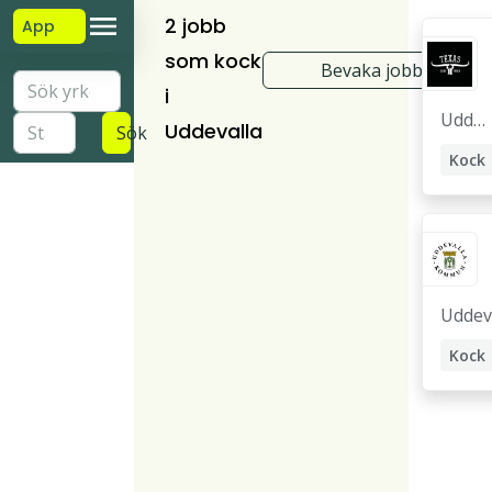
2 jobb
App
som kock
Bevaka jobb
i
Udde
Uddevalla
Sök
valla
Kock
Uddev
Kock