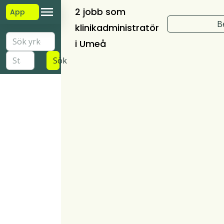
2 jobb som
App
B
klinikadministratör
i Umeå
Sök