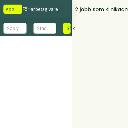
2 jobb som klinikadm
För arbetsgivare
App
Sök