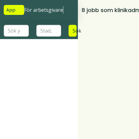
8 jobb som klinikadm
För arbetsgivare
App
Sök