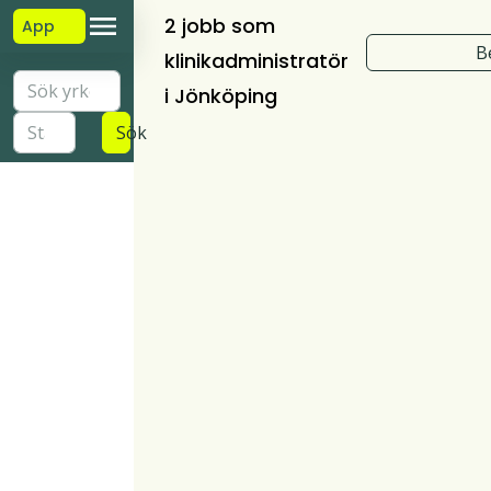
2 jobb som
App
B
klinikadministratör
i Jönköping
Sök