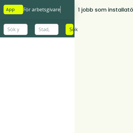
1 jobb som installatö
För arbetsgivare
App
Sök