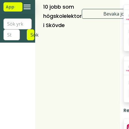
10 jobb som
App
Bevaka job
högskolelektor
i Skövde
Sök
Re