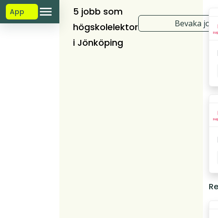
5 jobb som
App
Bevaka job
högskolelektor
i Jönköping
Re