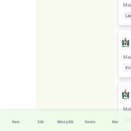
Ma
Lä
Ma
Ma
Hem
Sök
Mina jobb
Konto
Mer