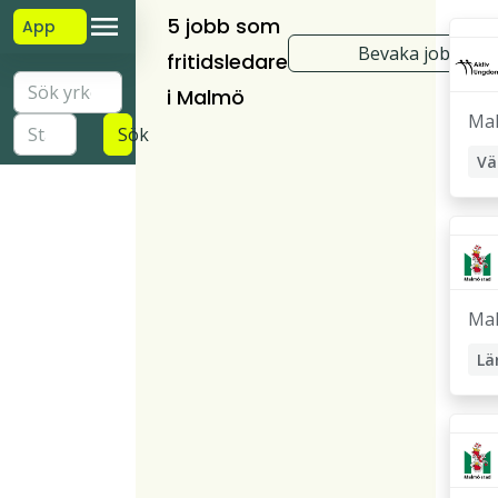
5 jobb som
App
Bevaka jobb
fritidsledare
i Malmö
Ma
Sök
Ma
Lä