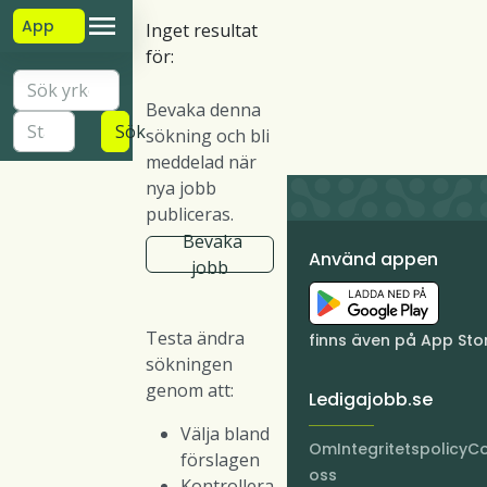
App
Inget resultat
för:
Bevaka denna
Sök
sökning och bli
meddelad när
nya jobb
publiceras.
Bevaka
Använd appen
jobb
Testa ändra
finns även på App Sto
sökningen
genom att:
Ledigajobb.se
Välja bland
Om
Integritetspolicy
Co
förslagen
oss
Kontrollera