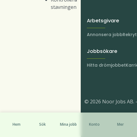
stavningen
Arbetsgivare
Annonsera jobb
Rekry
Jobbsökare
Hitta drömjobbet
Karri
© 2026 Noor Jobs AB. 
Hem
Sök
Mina jobb
Konto
Mer