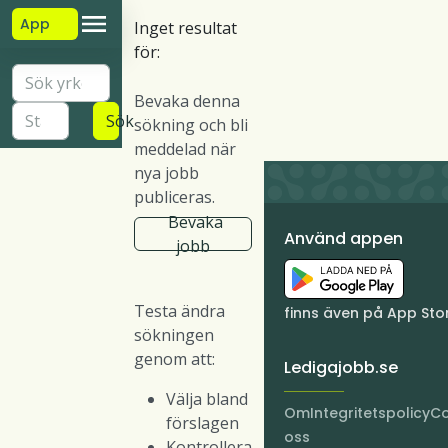
App
Inget resultat
för:
Bevaka denna
Sök
sökning och bli
meddelad när
nya jobb
publiceras.
Bevaka
Använd appen
jobb
Testa ändra
finns även på App Sto
sökningen
genom att:
Ledigajobb.se
Välja bland
Om
Integritetspolicy
Co
förslagen
oss
Kontrollera