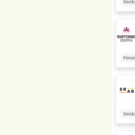
Snick
Hantve
Föns
Fönster
Snick