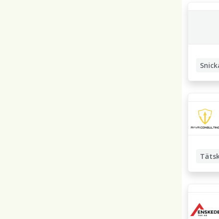
Snick
Plattsä
Täts