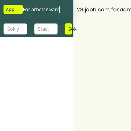
28 jobb som fasadm
För arbetsgivare
App
Sök