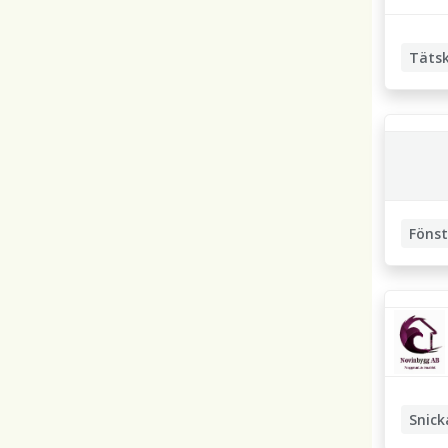
Täts
Fönst
Snick