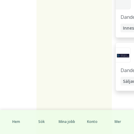
Dand
Dand
Sälja
Hem
Sök
Mina jobb
Konto
Mer