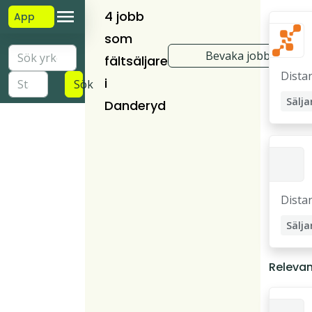
4 jobb
App
som
Bevaka jobb
fältsäljare
Dista
i
Sök
Sälja
Danderyd
Dista
Sälja
Relevan