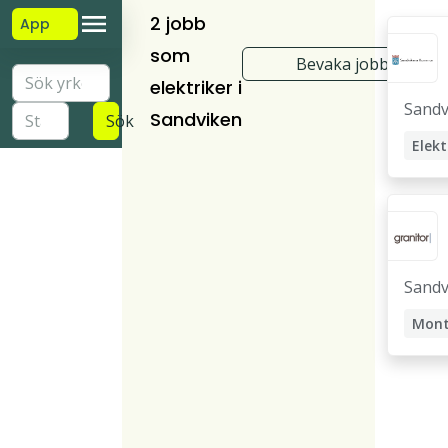
2 jobb
App
som
Bevaka jobb
elektriker i
Sandv
Sandviken
Sök
Sandv
Mont