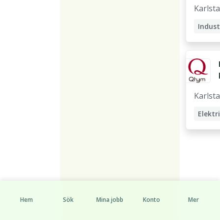
Karlst
Karlst
Elektr
Hem
Sök
Mina jobb
Konto
Mer