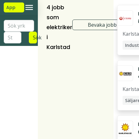
4 jobb
App
som
Bevaka jobb
elektriker
Karlst
i
Sök
Karlstad
Karlst
Säljar
Tekni