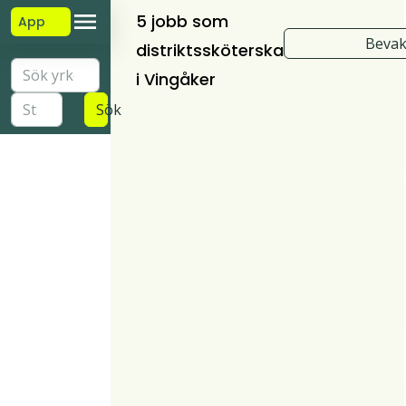
5 jobb som
App
Bevak
distriktssköterska
i Vingåker
Sök