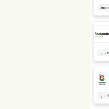
Unde
Sjuks
Sjuks
Nattsju