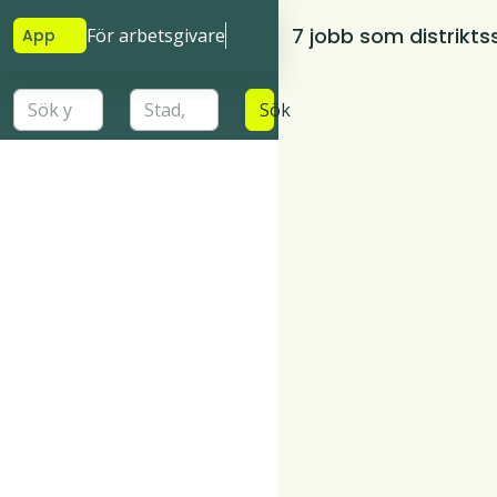
7 jobb som distrikts
För arbetsgivare
App
Sök