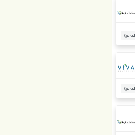
Sjuks
Sjuks