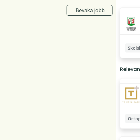
Bevaka jobb
Skols
Barnsju
Relevan
Distrik
Orto
Sjukskö