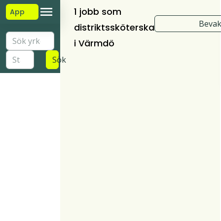
1 jobb som
App
Bevak
distriktssköterska
i Värmdö
Sök