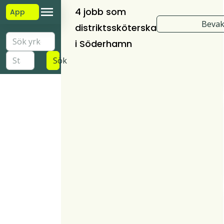
4 jobb som
App
Bevak
distriktssköterska
i Söderhamn
Sök