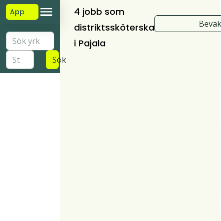
4 jobb som
App
Bevak
distriktssköterska
i Pajala
Sök