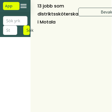
13 jobb som
App
Bevak
distriktssköterska
i Motala
Sök