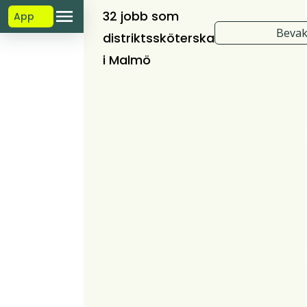
32 jobb som
App
Bevak
distriktssköterska
i Malmö