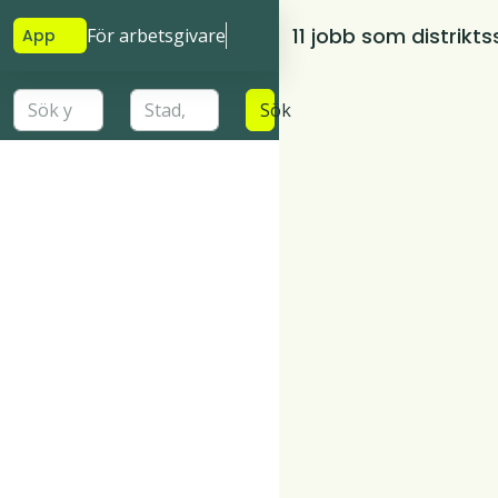
11 jobb som distrikt
För arbetsgivare
App
Sök