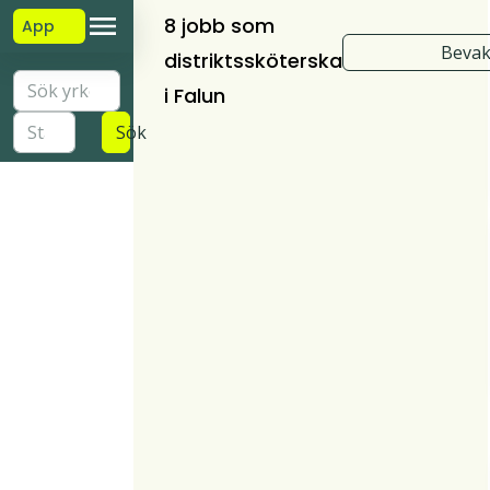
8 jobb som
App
Bevak
distriktssköterska
i Falun
Sök