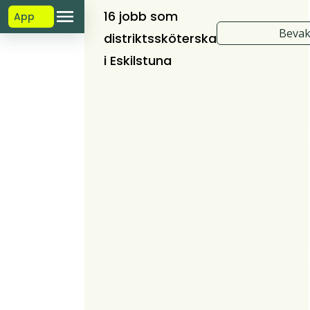
16 jobb som
App
Bevak
distriktssköterska
i Eskilstuna