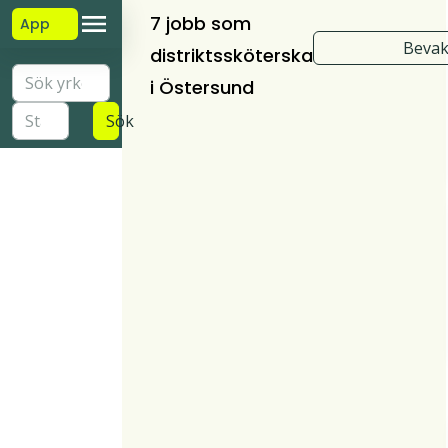
7 jobb som
App
Bevak
distriktssköterska
i Östersund
Sök