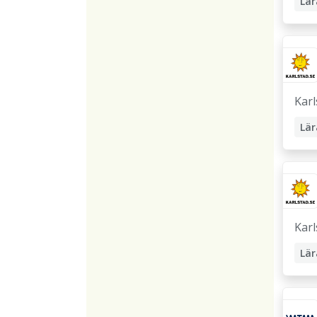
Lär
För
Karl
Lär
Karl
Lär