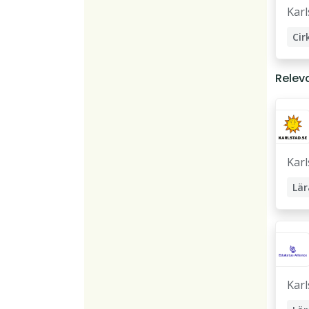
Karl
Cir
Relev
Karl
Lär
Karl