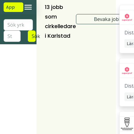
13 jobb
App
som
Bevaka jobb
cirkelledare
Dis
i Karlstad
Sök
Lär
Läx
Pri
Dis
Lär
Stu
Läx
Pri