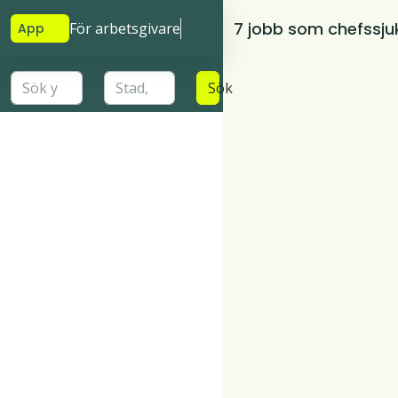
7 jobb som chefssju
För arbetsgivare
App
Sök