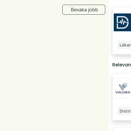
Bevaka jobb
Läka
Allmänl
Relevan
Endokri
Distrik
Special
Distr