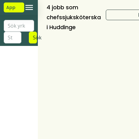
4 jobb som
App
chefssjuksköterska
i Huddinge
Sök