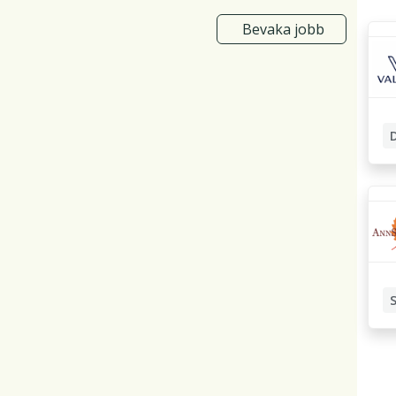
Bevaka jobb
Be
Spe
Be