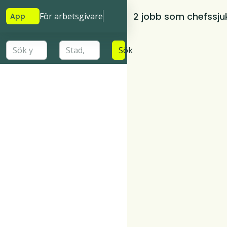
2 jobb som chefssju
För arbetsgivare
App
Sök