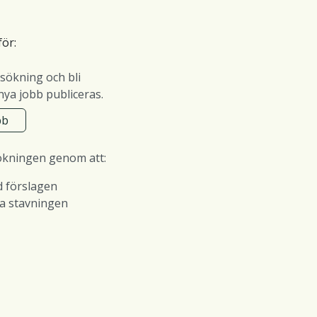
för:
sökning och bli
ya jobb publiceras.
bb
ökningen genom att:
d förslagen
ra stavningen