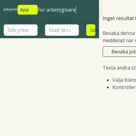
För arbetsgivare
App
Inget resultat 
Sök
Bevaka denna 
meddelad när n
Bevaka jo
Testa ändra s
Välja blan
Kontrolle