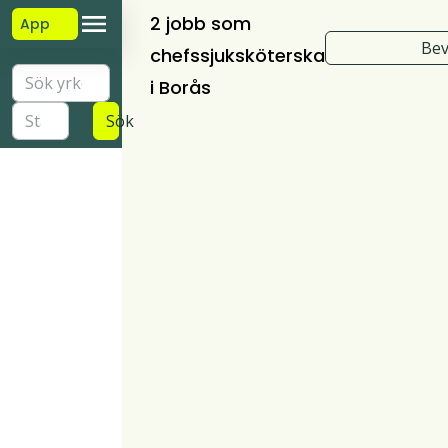
2 jobb som
App
Bev
chefssjuksköterska
i Borås
Sök