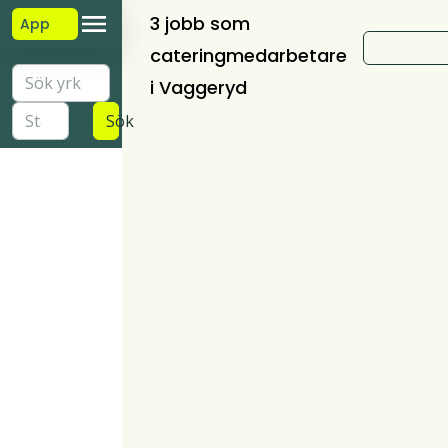
3 jobb som
App
cateringmedarbetare
i Vaggeryd
Sök