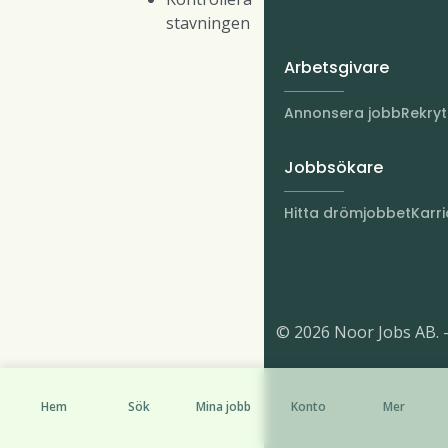
stavningen
Arbetsgivare
Annonsera jobb
Rekry
Jobbsökare
Hitta drömjobbet
Karri
© 2026 Noor Jobs AB. 
Hem
Sök
Mina jobb
Konto
Mer