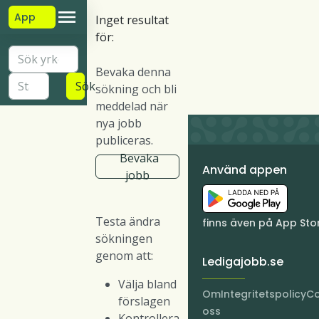
App
Inget resultat
för:
Bevaka denna
Sök
sökning och bli
meddelad när
nya jobb
publiceras.
Bevaka
Använd appen
jobb
Testa ändra
finns även på App Sto
sökningen
genom att:
Ledigajobb.se
Välja bland
Om
Integritetspolicy
Co
förslagen
oss
Kontrollera