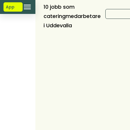
10 jobb som
App
cateringmedarbetare
i Uddevalla