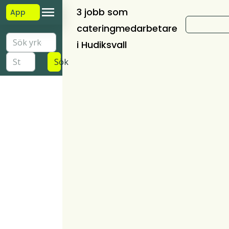
3 jobb som
App
cateringmedarbetare
i Hudiksvall
Sök