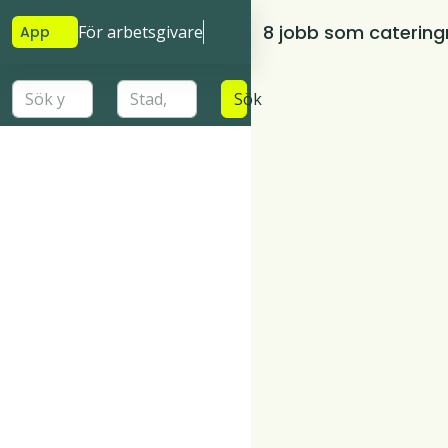
8 jobb som catering
För arbetsgivare
App
Sök