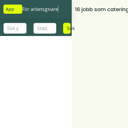
16 jobb som caterin
För arbetsgivare
App
Sök