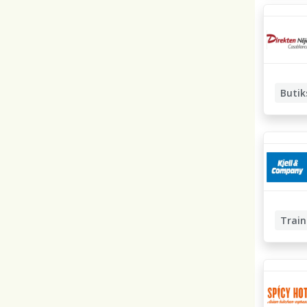
Buti
Train
Butikss