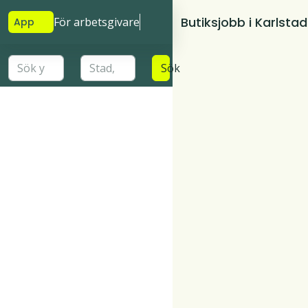
Butiksjobb i Karlstad
För arbetsgivare
App
Sök