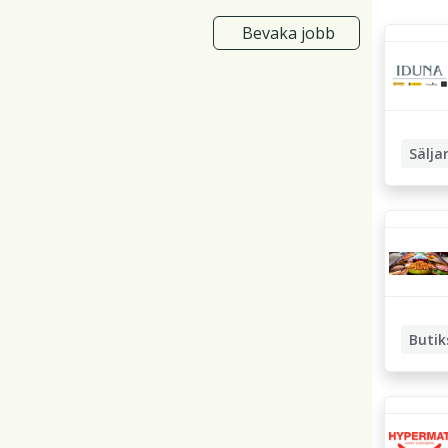
Bevaka jobb
Sälja
Butikss
Butik
Butiks