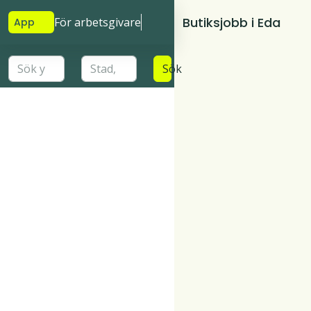
Butiksjobb i Eda
För arbetsgivare
App
Sök