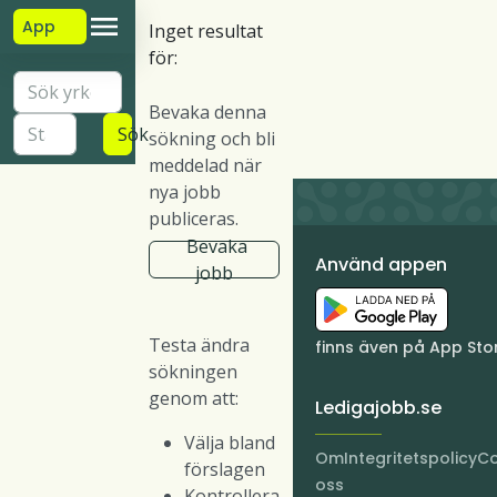
App
Inget resultat
för:
Bevaka denna
Sök
sökning och bli
meddelad när
nya jobb
publiceras.
Bevaka
Använd appen
jobb
Testa ändra
finns även på App Sto
sökningen
genom att:
Ledigajobb.se
Välja bland
Om
Integritetspolicy
Co
förslagen
oss
Kontrollera