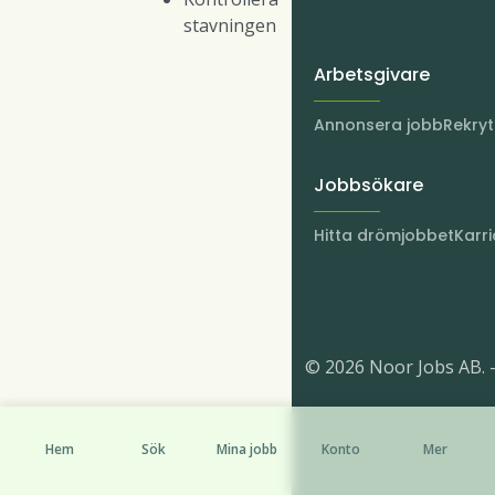
stavningen
Arbetsgivare
Annonsera jobb
Rekry
Jobbsökare
Hitta drömjobbet
Karri
© 2026 Noor Jobs AB. 
Hem
Sök
Mina jobb
Konto
Mer