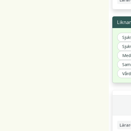
Likna
Sjuk
Sjuk
Medi
Samo
Vård
Lärar