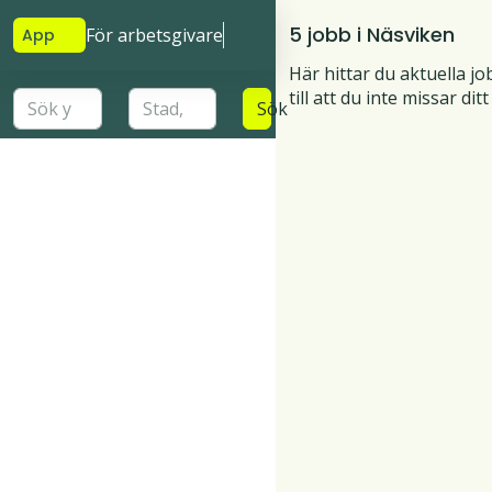
5 jobb i Näsviken
För arbetsgivare
App
Här hittar du aktuella jo
till att du inte missar dit
Sök