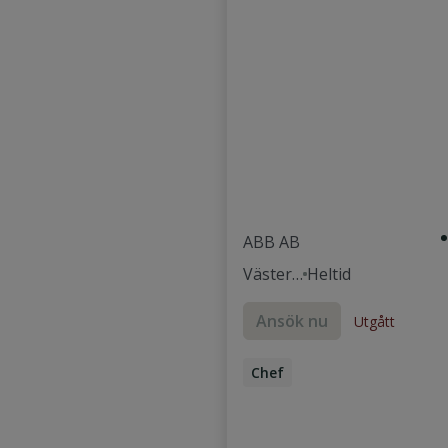
ABB AB
Västerå
Heltid
s
Ansök nu
Utgått
Chef
R&D Manager
Utvecklingschef