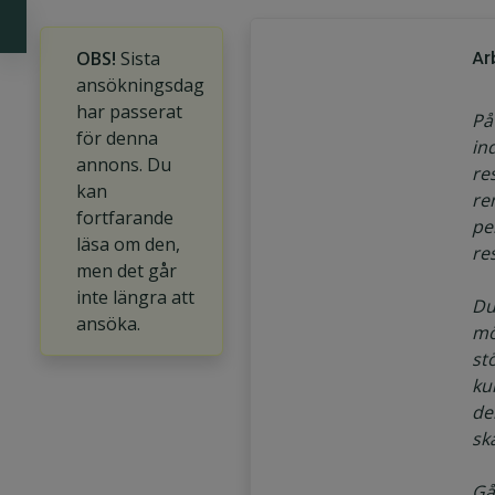
Ar
OBS!
Sista
ansökningsdag
har passerat
P
för denna
in
annons. Du
re
kan
re
fortfarande
pe
läsa om den,
re
men det går
inte längra att
Du
ansöka.
möj
st
ku
de
sk
Gå