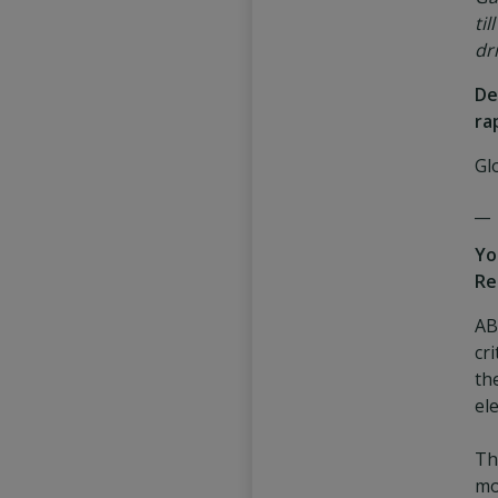
til
dr
De
ra
Gl
__
Yo
Re
AB
cri
th
ele
Th
mo