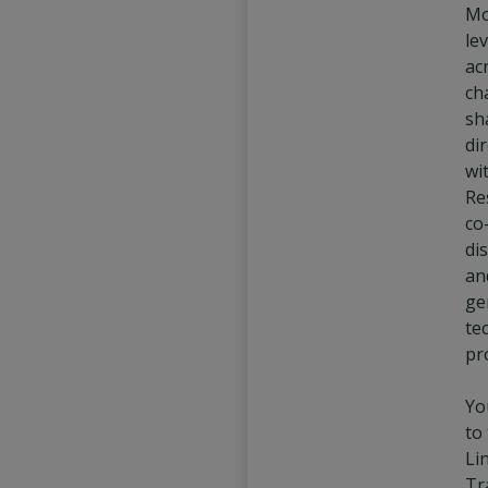
Mo
le
ac
ch
sh
dir
wi
Re
co
di
an
ge
te
pr
You
to
Li
Tr