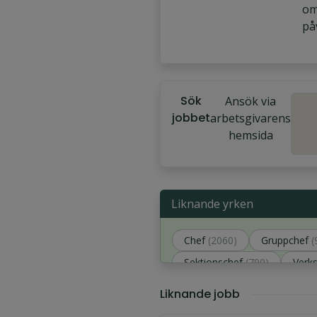
om
på
Sök
Ansök via
jobbet
arbetsgivarens
hemsida
Liknande yrken
Chef
(2060)
Gruppchef
(
Sektionschef
(790)
Verk
Liknande jobb