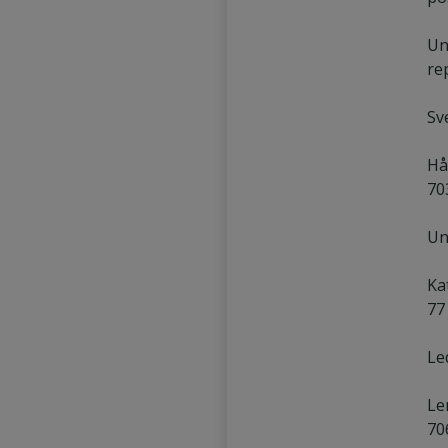
Un
re
Sv
Hå
70
Un
Ka
77
Le
Le
70