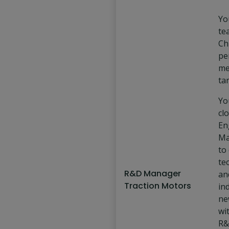
Yo
te
Ch
pe
me
ta
Yo
cl
En
Ma
to
te
R&D Manager
an
Traction Motors
in
ne
wi
R&