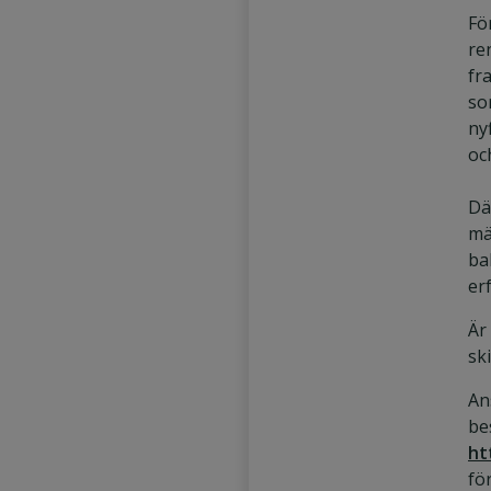
Fö
re
fr
so
ny
oc
Dä
mä
ba
er
Är
sk
An
be
ht
fö