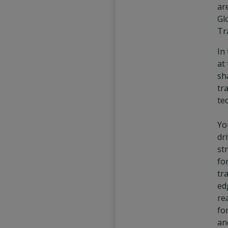
ar
Gl
Tr
In 
at
sh
tr
te
Yo
dr
st
fo
tr
ed
re
fo
an