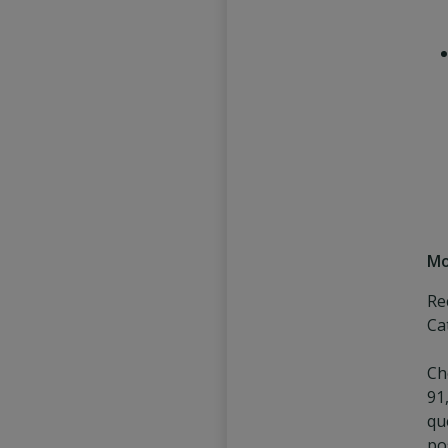
Mo
Re
Ca
Ch
91
qu
po