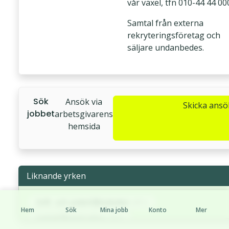
vår växel, tfn 010-44 44 00
Samtal från externa
rekryteringsföretag och
säljare undanbedes.
Sök
Ansök via
Skicka ans
jobbet
arbetsgivarens
hemsida
Liknande yrken
Drift- och underhållstekniker
(451)
Hem
Sök
Mina jobb
Konto
Mer
Underhållsmekaniker
(450)