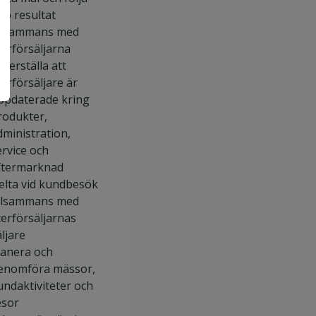
pp resultat
illsammans med
terförsäljarna
äkerställa att
terförsäljare är
ppdaterade kring
rodukter,
dministration,
ervice och
ftermarknad
elta vid kundbesök
illsammans med
terförsäljarnas
äljare
lanera och
enomföra mässor,
undaktiviteter och
esor