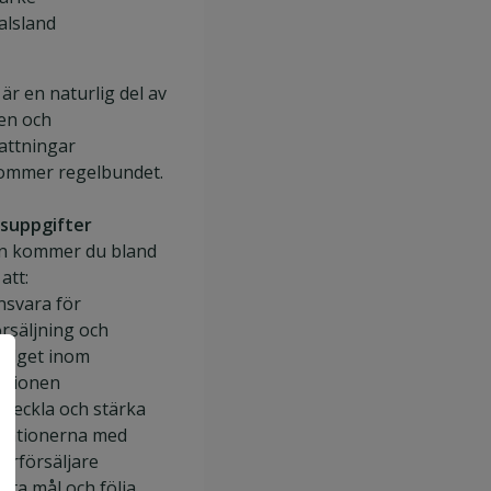
alsland
är en naturlig del av
ten och
attningar
ommer regelbundet.
suppgifter
len kommer du bland
att:
nsvara för
örsäljning och
udget inom
egionen
tveckla och stärka
elationerna med
terförsäljare
ätta mål och följa