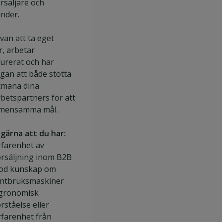
rsäljare och
under.
van att ta eget
r, arbetar
turerat och har
gan att både stötta
tmana dina
betspartners för att
mensamma mål.
 gärna att du har:
rfarenhet av
örsäljning inom B2B
od kunskap om
antbruksmaskiner
gronomisk
örståelse eller
rfarenhet från