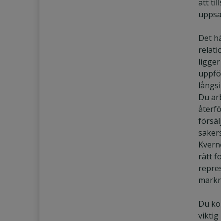
att ti
uppsa
Det hä
relati
ligger
uppfö
långs
Du ar
återfö
försä
säkers
Kvern
rätt f
repre
markn
Du ko
viktig