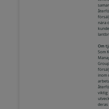
samar
återfö
försäl
nära 
kunde
lantbr
Om tj
Som K
Manag
Group
försäl
inom 
arbet
återfö
viktig 
utvec
deras