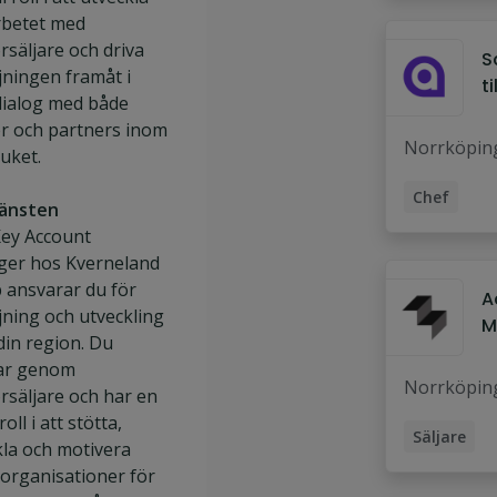
betet med
rsäljare och driva
S
jningen framåt i
t
dialog med både
r och partners inom
Norrköpin
uket.
Chef
änsten
Försäljnin
ey Account
er hos Kverneland
 ansvarar du för
A
jning och utveckling
M
din region. Du
d
ar genom
a
Norrköpin
rsäljare och har en
roll i att stötta,
Säljare
kla och motivera
B2B Säljar
 organisationer för