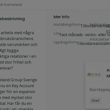
ll Kverneland!
Mer info
Sök
A
sbeskrivning
jobbet
arb
Anställningsform
Publicerad
Tillsvidareanstä
2
0
u arbeta med några
Lön
Fast månads- vecko- eller t
ntbruksbranschens
Antal platser
Uppdragsform
Tillsvidareanställ
aste varumärken och
digt bygga
Liknande jo
ktiga relationer i en
ed stor frihet och
ansvar?
A
M
eland Group Sverige
S
 nu en Key Account
Norrköpin
er för en expansiv
n med mycket stor
Chef
ial. Här får du en
Account M
l roll i att utveckla