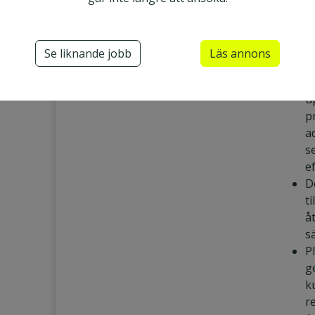
u
t
å
Se liknande jobb
Läs annons
S
å
u
p
a
s
e
D
t
å
s
P
g
k
r