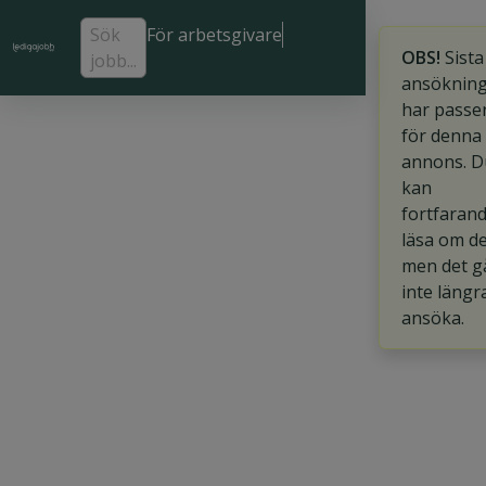
Sök
För arbetsgivare
OBS!
Sista
jobb...
ansöknin
har passe
för denna
annons. D
kan
fortfaran
läsa om d
men det g
inte längr
ansöka.