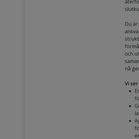
återfö
slutk
Du är 
ansva
struk
förmå
och u
samar
nå ge
Vi ser
E
f
G
l
A
f
e