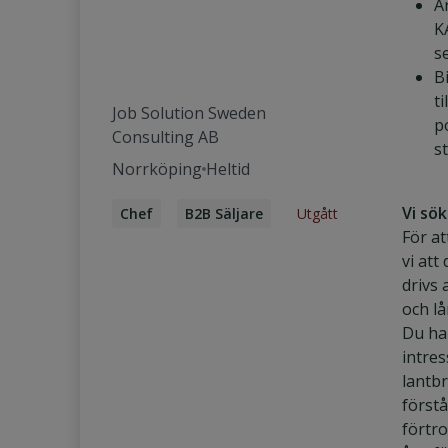
A
K
s
Bi
ti
Job Solution Sweden
p
Consulting AB
s
Norrköping
Heltid
Vi sö
Utgått
Chef
B2B Säljare
För at
Säljkonsult
vi att
Account Manager
drivs 
och lå
Key Account Manager
Du ha
Kundansvarig säljare
intres
lantb
förstå
förtr