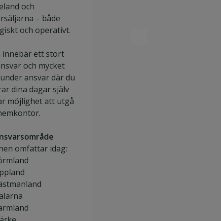
eland och
rsäljarna – både
giskt och operativt.
 innebär ett stort
ansvar och mycket
 under ansvar där du
ar dina dagar själv
r möjlighet att utgå
 hemkontor.
ansvarsområde
nen omfattar idag:
örmland
ppland
ästmanland
alarna
ärmland
ärke