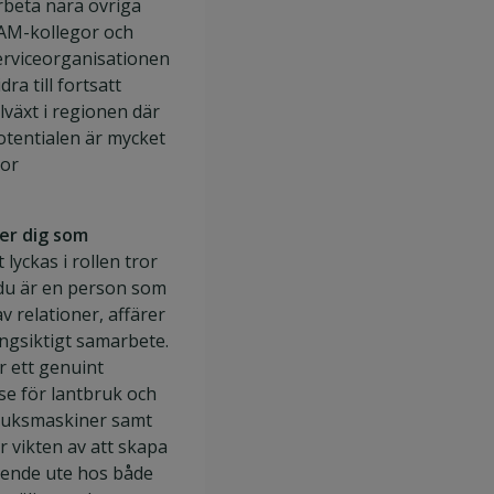
rbeta nära övriga
AM-kollegor och
erviceorganisationen
dra till fortsatt
llväxt i regionen där
otentialen är mycket
tor
ker dig som
t lyckas i rollen tror
 du är en person som
av relationer, affärer
ngsiktigt samarbete.
r ett genuint
se för lantbruk och
ruksmaskiner samt
r vikten av att skapa
oende ute hos både