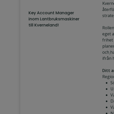
Kvern
återfö
Key Account Manager
strate
inom Lantbruksmaskiner
till Kverneland!
Rollen
eget 
frihet
planer
och
ha
ifrån
Ditt 
Regio
S
U
V
D
V
N