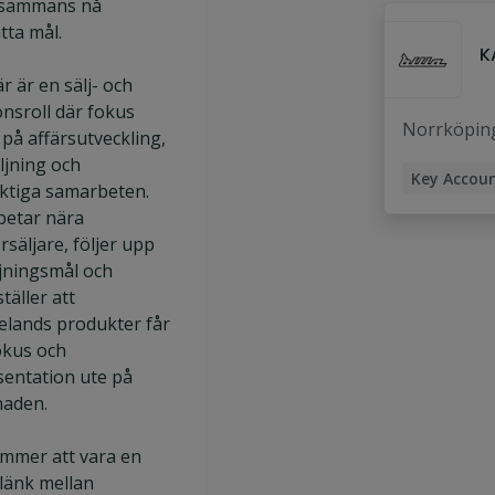
llsammans nå
Mediasälja
tta mål.
Client Ma
K
r är en sälj- och
Account M
onsroll där fokus
B2B Accou
Norrköpin
 på affärsutveckling,
ljning och
Key Accou
iktiga samarbeten.
betar nära
rsäljare, följer upp
ljningsmål och
täller att
elands produkter får
okus och
sentation ute på
aden.
mmer att vara en
 länk mellan