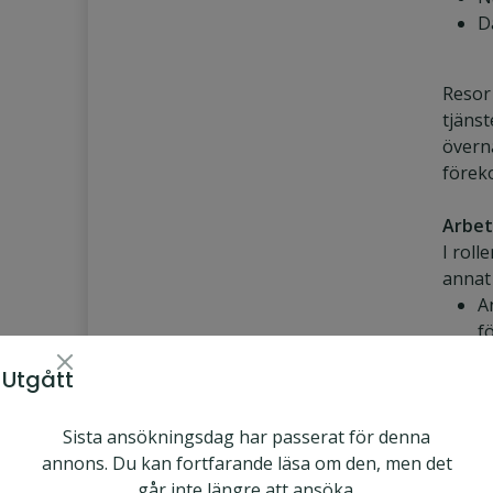
D
Resor 
tjäns
övern
förek
Arbet
I rol
annat 
A
f
b
Utgått
r
U
Sista ansökningsdag har passerat för denna
r
annons. Du kan fortfarande läsa om den, men det
å
går inte längre att ansöka.
S