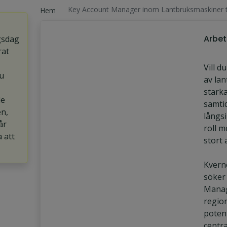
Key Account Manager inom Lantbruksmaskiner ti
Hem
Arbet
gsdag
rat
Vill d
u
av la
stark
de
samti
en,
långsi
år
roll m
a att
stort 
Kvern
söker
Manag
regio
potent
centra