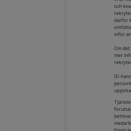
och kval
rekryte
därför
omfatta
inför an
Om det 
mer inf
rekryte
ID-hand
personb
uppvisa
Tjänste
förutsä
behöve
medarb
företrä