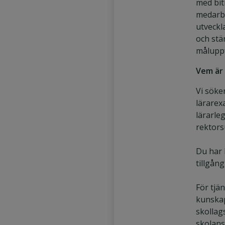
med bit
medarbe
utveckl
och stä
måluppf
Vem är
Vi söke
lärarex
lärarle
rektors
Du har 
tillgång 
För tjä
kunska
skollag
skolans