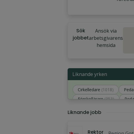
Sök
Ansök via
jobbet
arbetsgivarens
hemsida
Liknande yrken
Cirkelledare
(1018)
Peda
Förskollärare
(353)
Peda
Skolledare
(293)
Liknande jobb
Rektor
Region Got