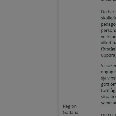
Du har 
skolled
pedago
persona
verksam
vilket h
förståe
uppdrag
Vi söke
engage
självin
gott o
förmåga
situati
samman
Region
Gotland
Du tar a