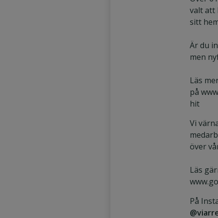
valt att
sitt hem
Är du in
men nyf
Läs mer
på www.
hit
Vi värn
medarbe
över vå
Läs gär
www.go
På Ins
@viarr