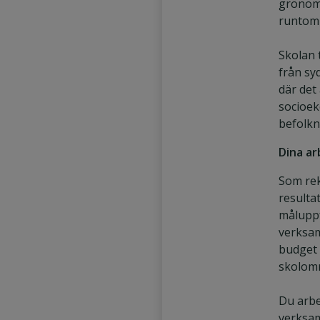
grönom
runtom
Skolan 
från sy
där det
socioe
befolkn
Dina a
Som rek
resulta
måluppf
verksam
budget
skolomr
Du arbet
verksam