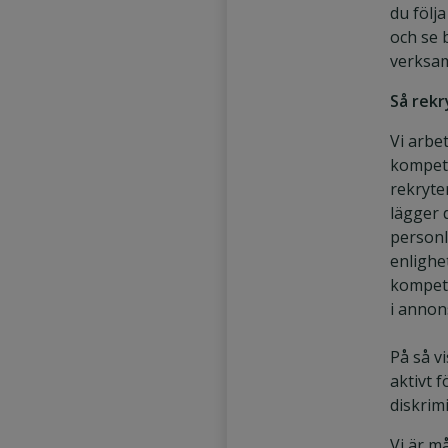
du följ
och se 
verksa
Så rekr
Vi arbet
kompet
rekryte
lägger d
personl
enlighe
kompet
i annon
På så vi
aktivt 
diskrim
Vi är m