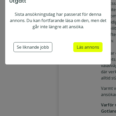
Utgått
arbetss
priorit
Sista ansökningsdag har passerat för denna
det som
annons. Du kan fortfarande läsa om den, men det
samtidi
går inte längre att ansöka.
flexibil
dig eft
behov.
Se liknande jobb
Läs annons
Du har 
helhets
välavvä
där ve
alltid st
Varmt 
ansöka
Varför 
Gotlan