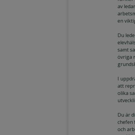
av leda
arbetsm
en vikti
Du lede
elevhäl
samt s
övriga 
grundsk
I uppdr
att rep
olika s
utveckl
Du är d
chefen 
och arb