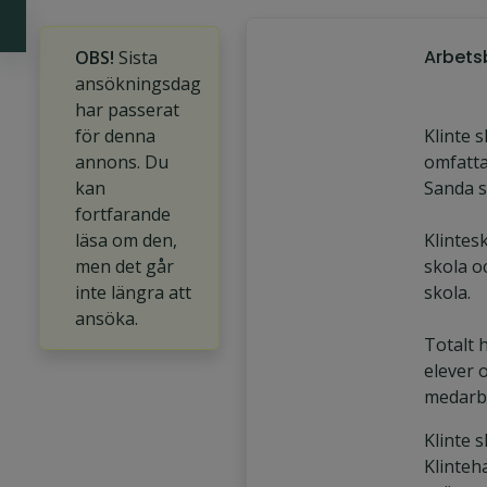
Arbets
OBS!
Sista
ansökningsdag
har passerat
för denna
Klinte 
annons. Du
omfatta
kan
Sanda s
fortfarande
läsa om den,
Klintes
men det går
skola o
inte längra att
skola.
ansöka.
Totalt 
elever 
medarb
Klinte s
Klinteh