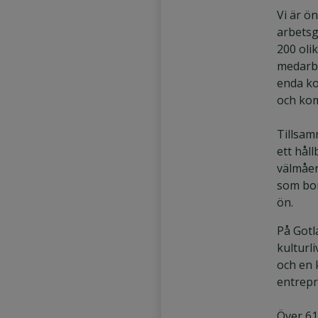
Vi är ö
arbetsg
200 oli
medarbe
enda k
och ko
Tillsam
ett håll
välmåen
som bo
ön.
På Gotla
kulturl
och en 
entrep
Över 61