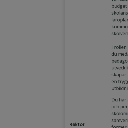
budget 
skolans
läropla
kommun
skolve
I rolle
du meda
pedago
utveckl
skapar 
en trygg
utbildn
Du har 
och per
skolomr
samverk
Rektor
former 