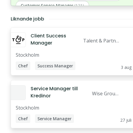
Customer Service Manager
(121)
Customer Support
(111)
Client Executive
(71)
Liknande jobb
Client Success
Talent & Partne
Manager
r AB
Stockholm
Chef
Success Manager
3 aug
Client Success Manager
Customer Success Manager
Service Manager till
Wise Group
Kredinor
AB
Stockholm
Chef
Service Manager
27 juli
Customer Success Manager