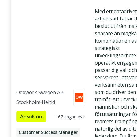
Med ett datadrivet
arbetssätt fattar 
beslut utifrån insi
snarare än magkä
Kombinationen av
strategiskt
utvecklingsarbete
operativt engag
passar dig väl, oc
ser värdet i att va
verksamheten sam
som du driver den
Oddwork Sweden AB
framåt. Att utveck
Stockholm
Heltid
människor och sk
förutsättningar fö
Ansök nu
167 dagar kvar
teamets framgång
naturlig del av ditt
Customer Success Manager
ledarskap. Du är ty