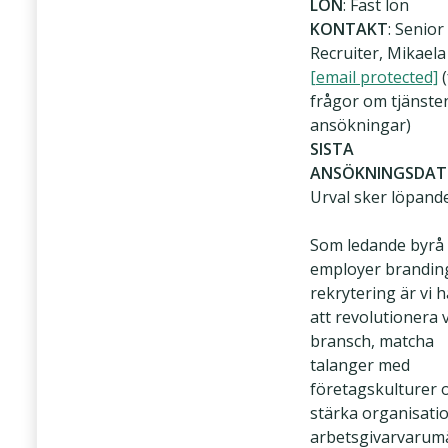
LÖN
: Fast lön
KONTAKT
: Senior
Recruiter, Mikaela
[email protected]
(
frågor om tjänsten
ansökningar)
SISTA
ANSÖKNINGSDA
Urval sker löpand
Som ledande byrå
employer brandin
rekrytering är vi h
att revolutionera 
bransch, matcha
talanger med
företagskulturer 
stärka organisati
arbetsgivarvarum