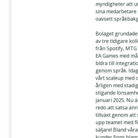
myndigheter att u
sina medarbetare 
oavsett språkbak
Bolaget grundade
av tre tidigare kol
från Spotify, MTG
EA Games med mål
bidra till integrati
genom språk. Idag
vårt scaleup med 
årligen med stadig
stigande lönsamh
januari 2025. Nu är
redo att satsa än
tillväxt genom att
upp teamet med fl
säljare! Bland vår
kunder finns blan