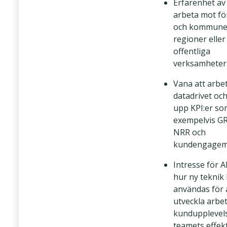
Erfarenhet av 
arbeta mot fö
och kommune
regioner eller
offentliga
verksamheter
Vana att arbe
datadrivet och
upp KPI:er so
exempelvis GR
NRR och
kundengage
Intresse för A
hur ny teknik
användas för 
utveckla arbet
kundupplevel
teamets effekt