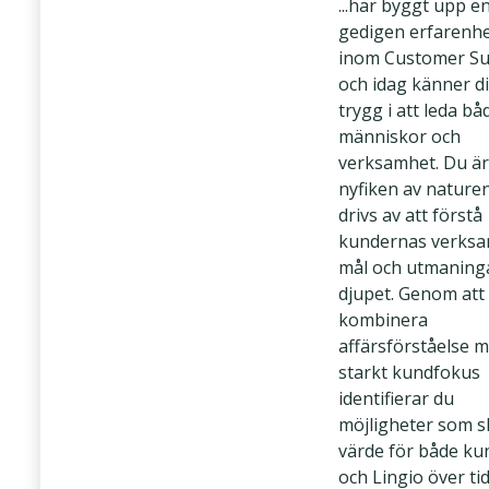
...har byggt upp e
gedigen erfarenh
inom Customer Su
och idag känner d
trygg i att leda bå
människor och
verksamhet. Du är
nyfiken av nature
drivs av att förstå
kundernas verksa
mål och utmaning
djupet. Genom att
kombinera
affärsförståelse m
starkt kundfokus
identifierar du
möjligheter som 
värde för både k
och Lingio över tid