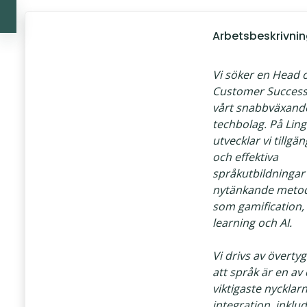
Arbetsbeskrivni
Vi söker en Head 
Customer Success t
vårt snabbväxande
techbolag. På Ling
utvecklar vi tillgän
och effektiva
språkutbildninga
nytänkande meto
som gamification,
learning och AI.
Vi drivs av överty
att språk är en av
viktigaste nycklarna
integration, inklu