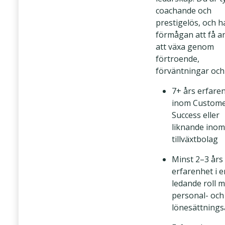
Head of Customer Success
coachande och
prestigelös, och h
förmågan att få a
att växa genom
förtroende,
förväntningar och
7+ års erfare
inom Custom
Success eller
liknande inom
tillväxtbolag
Minst 2–3 års
erfarenhet i e
ledande roll 
personal- och
lönesättning