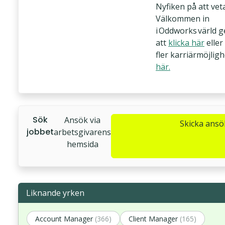
Nyfiken på att vet
Välkommen in
i Oddworks värld 
att
klicka här
eller
fler karriärmöjlig
här.
Sök
Ansök via
Skicka ans
jobbet
arbetsgivarens
hemsida
Liknande yrken
Account Manager
(366)
Client Manager
(165)