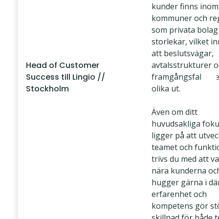
kunder finns inom
kommuner och re
som privata bolag 
storlekar, vilket i
att beslutsvägar,
Head of Customer
avtalsstrukturer 
Success till Lingio //
framgångsfaktore
Stockholm
olika ut.
Även om ditt
huvudsakliga fok
ligger på att utvec
teamet och funkti
trivs du med att v
nära kunderna oc
hugger gärna i dä
erfarenhet och
kompetens gör st
skillnad för både 