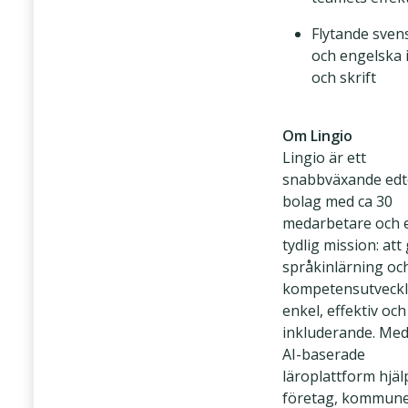
Flytande sven
och engelska i
och skrift
Om Lingio
Lingio är ett
snabbväxande edt
bolag med ca 30
medarbetare och 
tydlig mission: att
språkinlärning oc
kompetensutveckl
enkel, effektiv och
inkluderande. Med
AI-baserade
läroplattform hjäl
företag, kommune