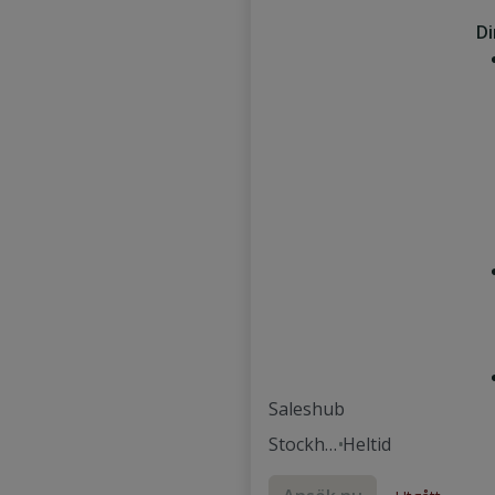
Di
Saleshub
Stockho
Heltid
lm