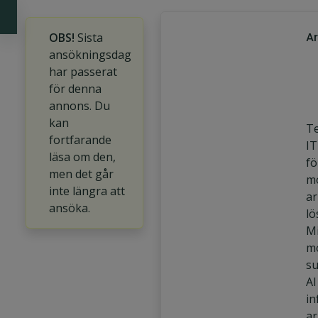
A
OBS!
Sista
ansökningsdag
har passerat
för denna
annons. Du
kan
Te
fortfarande
IT
läsa om den,
fö
men det går
mo
inte längra att
ar
ansöka.
lö
Mi
mo
su
AI
in
ar