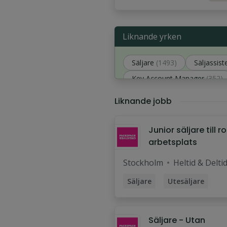
Liknande yrken
Säljare
(1493)
Säljassist
Key Account Manager
(352)
Innesäljchef
(287)
Liknande jobb
Junior säljare till ro
arbetsplats
Stockholm
Heltid & Delti
Säljare
Utesäljare
Fältsäljare
Säljassistent
Marknadsförare
Säljare - Utan