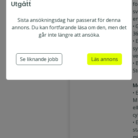
Utgått
fö
sv
en
Sista ansökningsdag har passerat för denna
• 
annons. Du kan fortfarande läsa om den, men det
3
går inte längre att ansöka.
• 
sy
ve
Se liknande jobb
Läs annons
• 
S
M
• 
Mi
el
cy
• 
st
mi