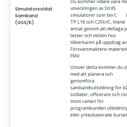
Du kommer vidare vara me
utvecklingen av StrilS
Simulatorsoldat
simulatorer som tex C2Stri
Samband
TP L16 och C2StriC, bland
(GSS/K)
annat genom att deltaga 
tester och möten hos
tillverkaren på uppdrag av
Försvarsmaktens materiel
FMV.
Utöver detta kommer du s
med att planera och
genomföra
sambandsutbildning för b
soldater, officerare och civ
inom ramen för
programbunden utbildnin
eller yrkesbaserade kurser