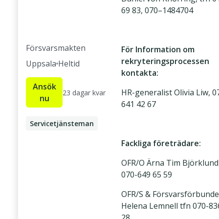
69 83, 070–1484704
Försvarsmakten
För Information om
rekryteringsprocessen
Uppsala
Heltid
kontakta:
Ansök
HR-generalist Olivia Liw, 0
23 dagar kvar
nu
641 42 67
Servicetjänsteman
Fackliga företrädare:
OFR/O Ärna Tim Björklund,
070-649 65 59
OFR/S & Försvarsförbunde
Helena Lemnell tfn 070-83
28