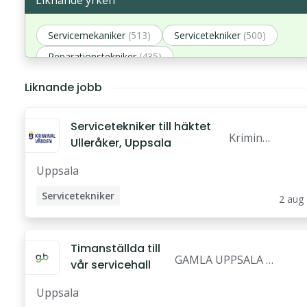
Liknande yrken
Servicemekaniker
(513)
Servicetekniker
(500)
Reparationstekniker
(435)
Serviceunderhållstekniker
(408)
Reparatör
(393)
Liknande jobb
Servicetekniker till häktet
Kriminal
Ulleråker, Uppsala
vården
Uppsala
Servicetekniker
2 aug
Anläggningsskötare
Timanställda till
GAMLA UPPSALA B
vår servicehall
USS AKTIEBOLAG
Uppsala