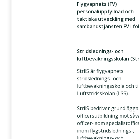
Flygvapnets (FV)
personaluppfyllnad och
taktiska utveckling med
sambandstjänsten FV i fo
Stridslednings- och
luftbevakningsskolan
(Str
StrilS är flygvapnets
stridslednings- och
luftbevakningsskola och ti
Luftstridsskolan (LSS).
StrilS bedriver grundlägg
officersutbildning mot såv
officer- som specialistoffic
inom flygstridslednings-,
luftbevaknings- och