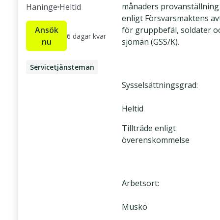
månaders provanställning
Haninge
Heltid
enligt Försvarsmaktens av
Ansök
för gruppbefäl, soldater o
6 dagar kvar
nu
sjömän (GSS/K).
Servicetjänsteman
Sysselsättningsgrad:
Heltid
Tillträde enligt
överenskommelse
Arbetsort:
Muskö