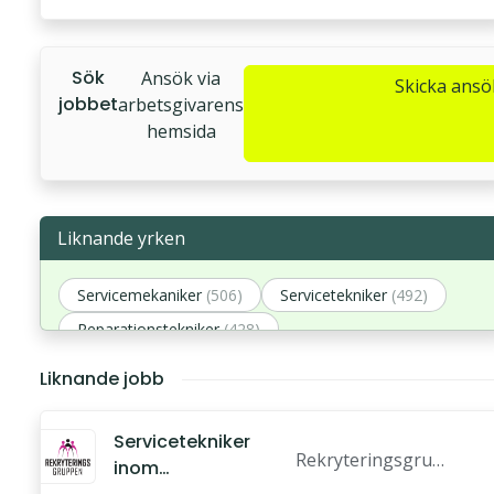
Sök
Ansök via
Skicka ans
jobbet
arbetsgivarens
hemsida
Liknande yrken
Servicemekaniker
(506)
Servicetekniker
(492)
Reparationstekniker
(428)
Serviceunderhållstekniker
(400)
Reparatör
(384)
Liknande jobb
Servicetekniker
Rekryteringsgrup
inom
pen i Stockholm A